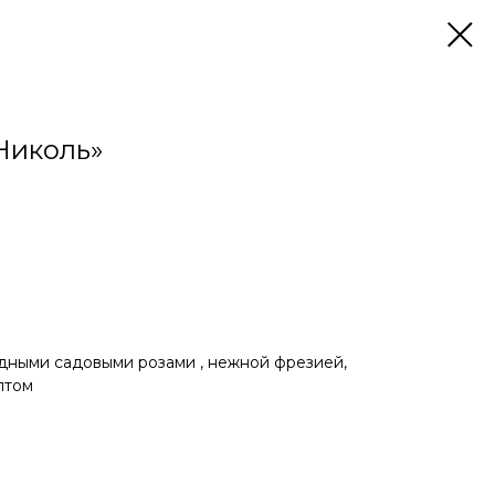
Николь»
дными садовыми розами , нежной фрезией,
птом